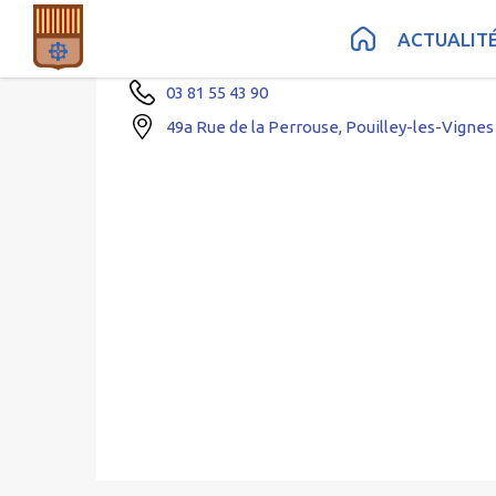
Contenu
Menu
Recherche
Pied de page
Secrétariat
ACTUALIT
03 81 55 43 90
49a Rue de la Perrouse, Pouilley-les-Vignes