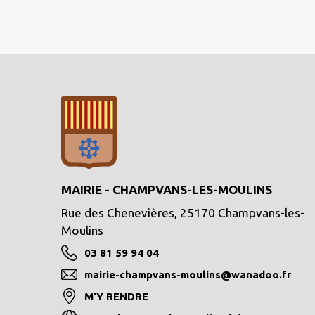
MAIRIE - CHAMPVANS-LES-MOULINS
Rue des Chenevières, 25170 Champvans-les-
Moulins
03 81 59 94 04
mairie-champvans-moulins@wanadoo.fr
M'Y RENDRE