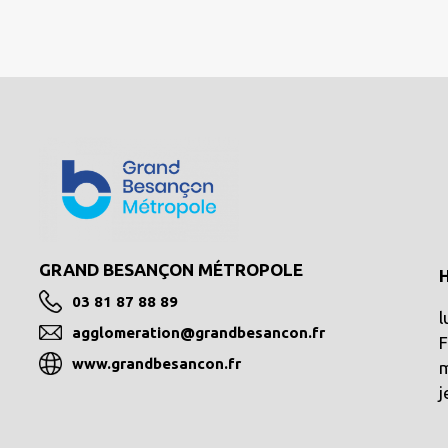
GRAND BESANÇON MÉTROPOLE
03 81 87 88 89
l
agglomeration@grandbesancon.fr
www.grandbesancon.fr
m
j