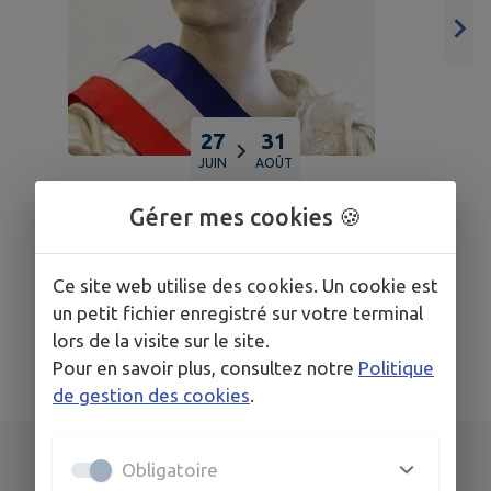
27
31
JUIN
AOÛT
LOUVATANGE
Gérer mes cookies 🍪
invitation à Acey le 27 juin
Ce site web utilise des cookies. Un cookie est
un petit fichier enregistré sur votre terminal
TOUS LES ÉVÉNEMENTS
lors de la visite sur le site.
Pour en savoir plus, consultez notre
Politique
de gestion des cookies
.
Obligatoire