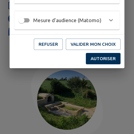
DÉCOUVRIR
CHAMPVANS-LES-
Mesure d'audience (Matomo)
MOULINS
REFUSER
VALIDER MON CHOIX
AUTORISER