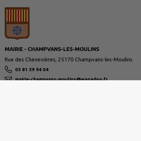
MAIRIE - CHAMPVANS-LES-MOULINS
Rue des Chenevières, 25170 Champvans-les-Moulins
03 81 59 94 04
mairie-champvans-moulins@wanadoo.fr
M'Y RENDRE
www.champvanslesmoulins.fr/