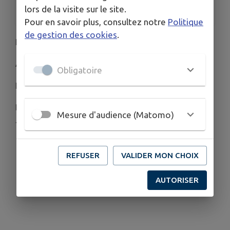
lors de la visite sur le site.
Entrée gratuite
Pour en savoir plus, consultez notre
Politique
de gestion des cookies
.
Rdv salle des fêtes de Romain (39350)
Au programme
Obligatoire
Feux d artifices
Buvette, foodtruck burger
Mesure d'audience (Matomo)
Jeux anciens
REFUSER
VALIDER MON CHOIX
AUTORISER