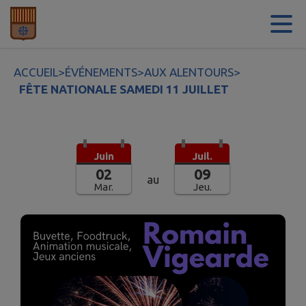
Contenu
Menu
Recherche
Pied de page
ACCUEIL
>
ÉVÉNEMENTS
>
AUX ALENTOURS
>
FÊTE NATIONALE SAMEDI 11 JUILLET
Juin
Juil.
02
09
au
Mar.
Jeu.