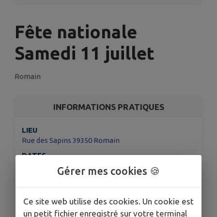
Fête nationale
Samedi 11 juillet
Romain
INFORMATIONS PRATIQUES
LIEU
Rue des Sapins 39350 Romain
DATES
Du mar. 2 juin au jeu. 9 juil.
Gérer mes cookies 🍪
HORAIRES
19h-2h30 animation musicale
Ce site web utilise des cookies. Un cookie est
19h-22h jeux anciens
un petit fichier enregistré sur votre terminal
TARIFS