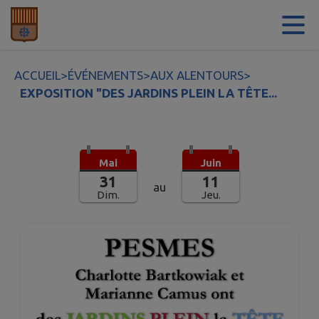
Contenu
Menu
Recherche
Pied de page
ACCUEIL
>
ÉVÉNEMENTS
>
AUX ALENTOURS
>
EXPOSITION "DES JARDINS PLEIN LA TÊTE...
Mai
Juin
31
11
au
Dim.
Jeu.