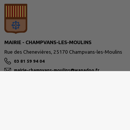
MAIRIE - CHAMPVANS-LES-MOULINS
Rue des Chenevières, 25170 Champvans-les-Moulins
03 81 59 94 04
mairie-champvans-moulins@wanadoo.fr
M'Y RENDRE
www.champvanslesmoulins.fr/