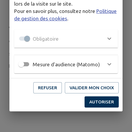
lors de la visite sur le site.
HORAIRES
De 10h00 à 18h00
Pour en savoir plus, consultez notre
Politique
de gestion des cookies
.
Ven,ez les découvrir
Obligatoire
du lundi au vendredi 14h00 à 18h00,
samedi et dimanche 10h00 à 18h00
Mesure d'audience (Matomo)
Entrée libre
REFUSER
VALIDER MON CHOIX
AUTORISER