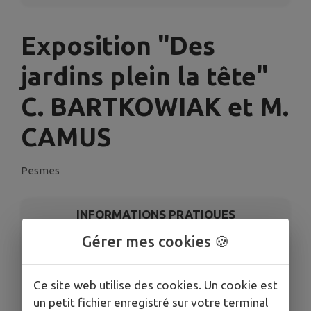
Exposition "Des
jardins plein la tête"
C. BARTKOWIAK et M.
CAMUS
Pesmes
INFORMATIONS PRATIQUES
Gérer mes cookies 🍪
LIEU
SALLE DES VOUTES
DATES
Ce site web utilise des cookies. Un cookie est
Du dim. 31 mai au jeu. 11 juin
un petit fichier enregistré sur votre terminal